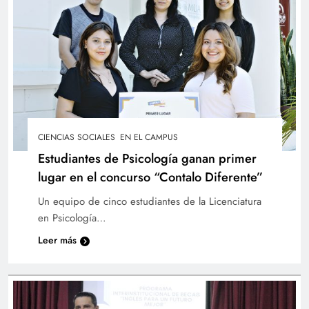
CIENCIAS SOCIALES
EN EL CAMPUS
Estudiantes de Psicología ganan primer
lugar en el concurso “Contalo Diferente”
UTEC conmemora 47 años de excelencia
Un equipo de cinco estudiantes de la Licenciatura
académica, innovación y compromiso con la
en Psicología…
educación superior
Leer más