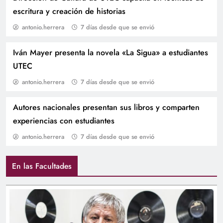
escritura y creación de historias
antonio.herrera
7 días desde que se envió
Iván Mayer presenta la novela «La Sigua» a estudiantes
UTEC
antonio.herrera
7 días desde que se envió
Autores nacionales presentan sus libros y comparten
UTEC fortalece la internacionalización
experiencias con estudiantes
académica y beneficia a más de mil estudiantes
antonio.herrera
7 días desde que se envió
con actividades virtuales
En las Facultades