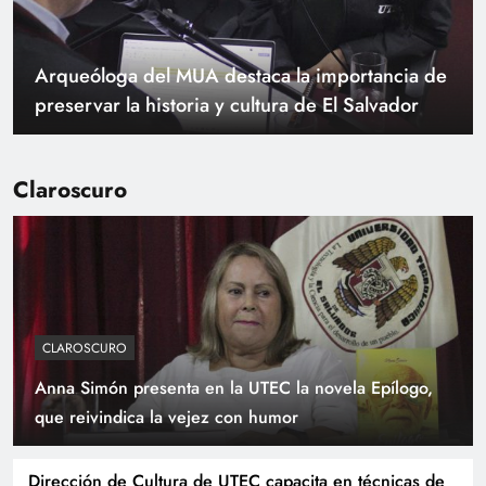
Arqueóloga del MUA destaca la importancia de
preservar la historia y cultura de El Salvador
Claroscuro
CLAROSCURO
Anna Simón presenta en la UTEC la novela Epílogo,
Nuevas opciones académicas de la UTEC
que reivindica la vejez con humor
buscan fortalecer competencias profesionales
Dirección de Cultura de UTEC capacita en técnicas de