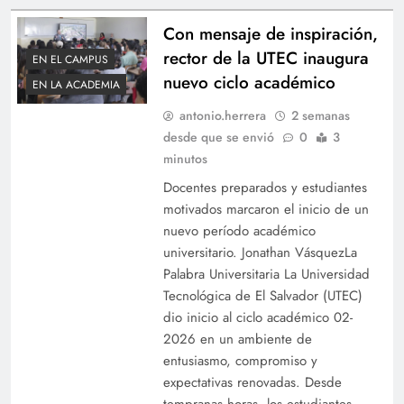
Con mensaje de inspiración,
rector de la UTEC inaugura
EN EL CAMPUS
nuevo ciclo académico
EN LA ACADEMIA
UTEC refuerza su compromiso con la
antonio.herrera
2 semanas
desde que se envió
0
3
seguridad laboral con entrega de botiquines
minutos
Docentes preparados y estudiantes
motivados marcaron el inicio de un
nuevo período académico
universitario. Jonathan VásquezLa
Palabra Universitaria La Universidad
Tecnológica de El Salvador (UTEC)
dio inicio al ciclo académico 02-
2026 en un ambiente de
entusiasmo, compromiso y
expectativas renovadas. Desde
UTEC lanza el podcast “VOZ UTEC”, un espacio
tempranas horas, los estudiantes