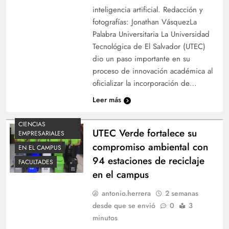
inteligencia artificial. Redacción y
fotografías: Jonathan VásquezLa
Palabra Universitaria La Universidad
Tecnológica de El Salvador (UTEC)
dio un paso importante en su
proceso de innovación académica al
oficializar la incorporación de…
Leer más
Docentes y colaboradores participan en la
CIENCIAS
jornada “Transformación cultural UTEC en
UTEC Verde fortalece su
EMPRESARIALES
vuelo”
compromiso ambiental con
EN EL CAMPUS
94 estaciones de reciclaje
FACULTADES
en el campus
antonio.herrera
2 semanas
desde que se envió
0
3
minutos