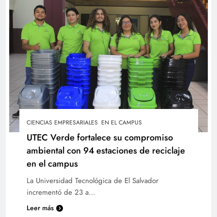
Inteligencia artificial y neuromarketing marcan
el futuro del marketing, afirma Guillermo López
CIENCIAS EMPRESARIALES
EN EL CAMPUS
UTEC Verde fortalece su compromiso
ambiental con 94 estaciones de reciclaje
Decanos exponen iniciativas académicas de la
en el campus
UTEC en “Hoy nos visita”
La Universidad Tecnológica de El Salvador
incrementó de 23 a…
Leer más