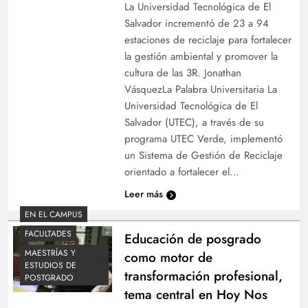
La Universidad Tecnológica de El
Salvador incrementó de 23 a 94
estaciones de reciclaje para fortalecer
la gestión ambiental y promover la
Estudiantes becados reciben bienvenida por
cultura de las 3R. Jonathan
autoridades de la UTEC y la DNI
VásquezLa Palabra Universitaria La
Universidad Tecnológica de El
Salvador (UTEC), a través de su
programa UTEC Verde, implementó
un Sistema de Gestión de Reciclaje
orientado a fortalecer el…
Leer más
EN EL CAMPUS
FACULTADES
Educación de posgrado
MAESTRÍAS Y
como motor de
ESTUDIOS DE
transformación profesional,
UTEC recibe visita oficial del Embajador de la
POSTGRADO
tema central en Hoy Nos
República Popular China