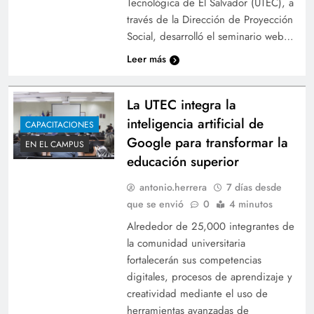
Tecnológica de El Salvador (UTEC), a
través de la Dirección de Proyección
Social, desarrolló el seminario web…
Dulces, dedicatorias y compañerismo: así se
vivió San Valentín en la UTEC
Leer más
La UTEC integra la
inteligencia artificial de
CAPACITACIONES
Google para transformar la
EN EL CAMPUS
educación superior
antonio.herrera
7 días desde
que se envió
0
4 minutos
Alrededor de 25,000 integrantes de
la comunidad universitaria
UTEC expone avances del laboratorio 3DLab en
fortalecerán sus competencias
la 6.ª Feria de Maletas Lúdicas
digitales, procesos de aprendizaje y
creatividad mediante el uso de
herramientas avanzadas de