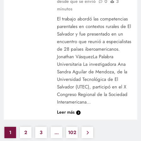
desde que se envió
0
3
Estudiantes de Comunicaciones ponen en
minutos
práctica su formación con radiorevista
El trabajo abordó las competencias
evaluativa
parentales en contextos rurales de El
Salvador y fue presentado en un
encuentro que reunió a especialistas
de 28 países iberoamericanos.
Jonathan VásquezLa Palabra
Universitaria La investigadora Ana
Sandra Aguilar de Mendoza, de la
Universidad Tecnológica de El
Salvador (UTEC), participó en el X
Congreso Regional de la Sociedad
Interamericana…
UTEC y Pro Mujer realizan la sexta entrega de
Leer más
insumos y equipos a emprendedoras
1
2
3
…
102