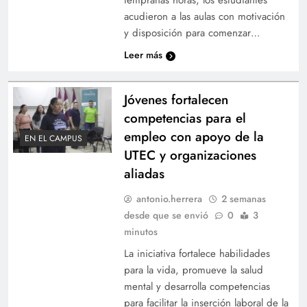
para conocer las nuevas carreras 2026
acudieron a las aulas con motivación
y disposición para comenzar…
Leer más
Jóvenes fortalecen
competencias para el
empleo con apoyo de la
EN EL CAMPUS
UTEC y organizaciones
aliadas
antonio.herrera
2 semanas
Clases del ciclo 01-2026 iniciarán el jueves 22
desde que se envió
0
3
de enero en la UTEC
minutos
La iniciativa fortalece habilidades
para la vida, promueve la salud
mental y desarrolla competencias
para facilitar la inserción laboral de la