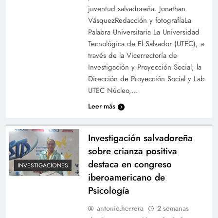
juventud salvadoreña. Jonathan
VásquezRedacción y fotografíaLa
Palabra Universitaria La Universidad
Tecnológica de El Salvador (UTEC), a
través de la Vicerrectoría de
Investigación y Proyección Social, la
Dirección de Proyección Social y Lab
UTEC participa en jornada de limpieza en el
UTEC Núcleo,…
lago de Ilopango
Leer más
Investigación salvadoreña
sobre crianza positiva
destaca en congreso
INVESTIGACIONES
iberoamericano de
Psicología
antonio.herrera
2 semanas