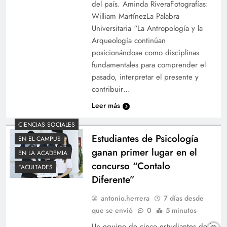
del país. Aminda RiveraFotografías:
William MartínezLa Palabra
Universitaria “La Antropología y la
Arqueología continúan
posicionándose como disciplinas
Proyección de “Tierra fría” abre diálogo sobre
fundamentales para comprender el
derechos de las mujeres
pasado, interpretar el presente y
contribuir…
Leer más
CIENCIAS SOCIALES
Estudiantes de Psicología
EN EL CAMPUS
ganan primer lugar en el
EN LA ACADEMIA
concurso “Contalo
FACULTADES
Diferente”
antonio.herrera
7 días desde
que se envió
0
5 minutos
Vicerrectora destaca avances en investigación
Un equipo de cinco estudiantes de la