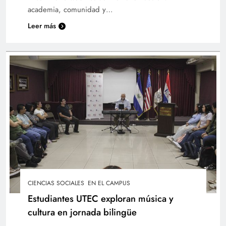
academia, comunidad y…
Leer más
UTEC recibe reconocimiento por su aporte a
bibliotecas universitarias
CIENCIAS SOCIALES
EN EL CAMPUS
Coordinador de la Red de Educación Media
Estudiantes UTEC exploran música y
comparte avances en Radio UTEC Online
cultura en jornada bilingüe