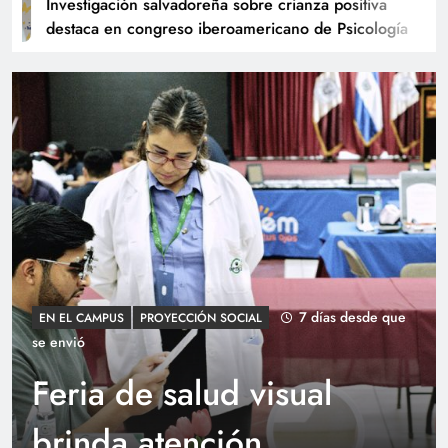
Investigación salvadoreña sobre crianza positiva
destaca en congreso iberoamericano de Psicología
Estudiantes de Psicología ganan primer lugar
en el concurso “Contalo Diferente”
 días desde que
7 días
CIENCIAS SOCIALES
EN EL CAMPUS
envió
al
Programa “Inglés pa
un Futuro Mejor”