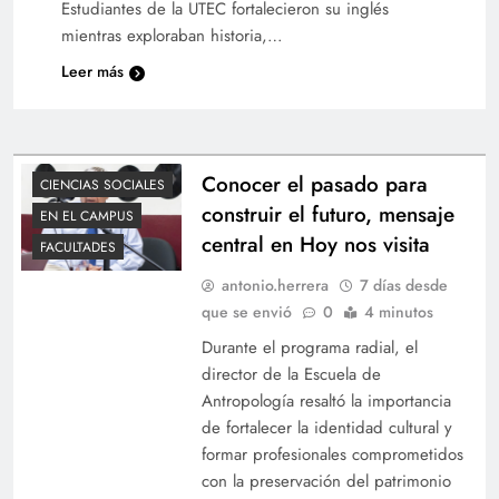
Estudiantes de la UTEC fortalecieron su inglés
mientras exploraban historia,…
Leer más
Conocer el pasado para
CIENCIAS SOCIALES
construir el futuro, mensaje
EN EL CAMPUS
central en Hoy nos visita
FACULTADES
Feria conecta a estudiantes con servicio social y
antonio.herrera
7 días desde
experiencia profesional
que se envió
0
4 minutos
Durante el programa radial, el
director de la Escuela de
Antropología resaltó la importancia
de fortalecer la identidad cultural y
formar profesionales comprometidos
con la preservación del patrimonio