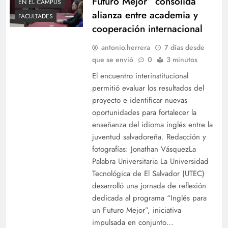
Futuro Mejor” consolida
EN EL CAMPUS
Decanato de Estudiantes y Relaciones
alianza entre academia y
FACULTADES
Internacionales comparten su labor en Radio
cooperación internacional
UTEC
antonio.herrera
7 días desde
que se envió
0
3 minutos
El encuentro interinstitucional
permitió evaluar los resultados del
proyecto e identificar nuevas
oportunidades para fortalecer la
enseñanza del idioma inglés entre la
juventud salvadoreña. Redacción y
fotografías: Jonathan VásquezLa
Palabra Universitaria La Universidad
Tecnológica de El Salvador (UTEC)
Cine con Ciencia presenta Temple Grandin
desarrolló una jornada de reflexión
dedicada al programa “Inglés para
un Futuro Mejor”, iniciativa
impulsada en conjunto…