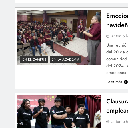
Emocion
navideñ
antonio.h
Una reunión
del 20 de d
comunidad d
EN EL CAMPUS
EN LA ACADEMIA
del 2024. 
emociones p
Leer más
Clausur
emplea
antonio.h