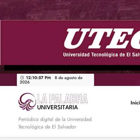
Saltar
al
contenido
12:10:58 PM
8 de agosto de
2026
Inic
La Palabra Universitaria
Periódico digital de la Universidad
Tecnológica de El Salvador