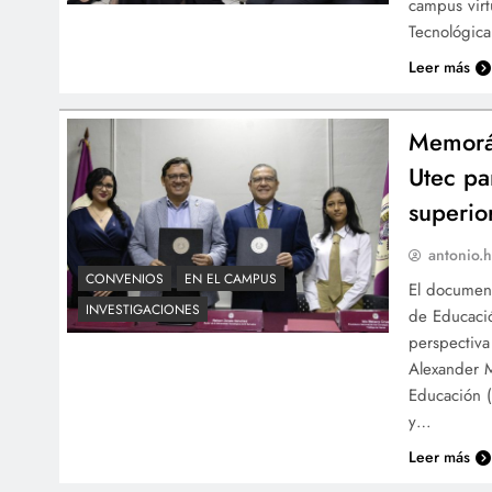
campus virt
Tecnológica
Leer más
Memorá
Utec pa
superio
antonio.h
CONVENIOS
EN EL CAMPUS
El document
INVESTIGACIONES
de Educació
perspectiva
Alexander M
Educación (
y…
Leer más