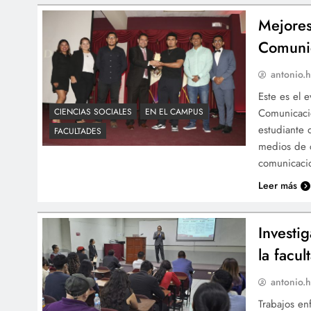
Mejores
Comuni
antonio.h
Este es el 
Comunicació
CIENCIAS SOCIALES
EN EL CAMPUS
estudiante 
FACULTADES
medios de c
comunicacio
Leer más
Investi
la facul
antonio.h
Trabajos en