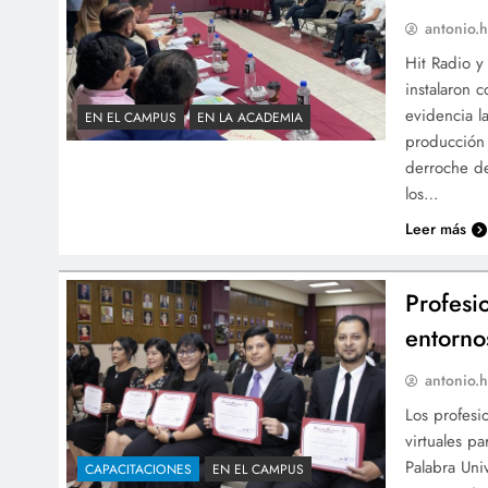
antonio.h
Hit Radio y
instalaron 
evidencia l
EN EL CAMPUS
EN LA ACADEMIA
producción 
derroche de
los…
Leer más
Profesi
entornos
antonio.h
Los profesi
virtuales p
Palabra Uni
CAPACITACIONES
EN EL CAMPUS