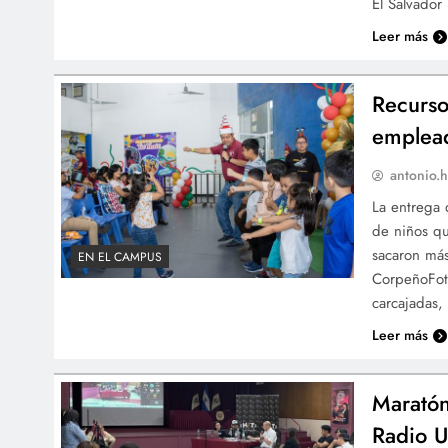
El Salvador
Leer más
Recurso
emplea
antonio.h
La entrega 
de niños q
sacaron más
EN EL CAMPUS
CorpeñoFoto
carcajadas,
Leer más
Maratón
Radio 