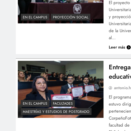
El proyecto
Universitar
y proyecció
EN EL CAMPUS
PROYECCIÓN SOCIAL
Universitar
de la Unive
al…
Leer más
Entrega
educati
antonio.h
El programa
estuvo diri
EN EL CAMPUS
FACULTADES
pertenecien
MAESTRÍAS Y ESTUDIOS DE POSTGRADO
CorpeñoFoto
facultad de