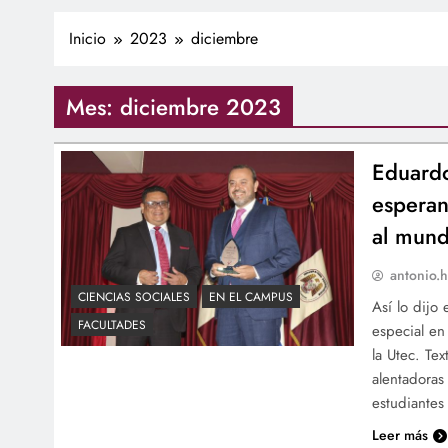
Inicio
2023
diciembre
Mes:
diciembre 2023
Eduardo
esperan
al mun
antonio.h
CIENCIAS SOCIALES
EN EL CAMPUS
Así lo dijo
FACULTADES
especial en
la Utec. Te
alentadoras
estudiantes
Leer más