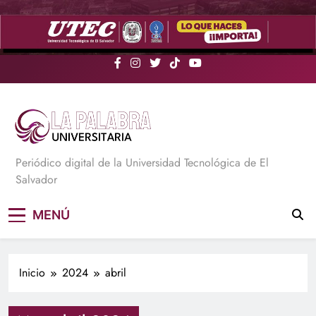
Saltar
al
contenido
La Palabra Universitaria
Periódico digital de la Universidad Tecnológica de El
Salvador
MENÚ
Inicio
2024
abril