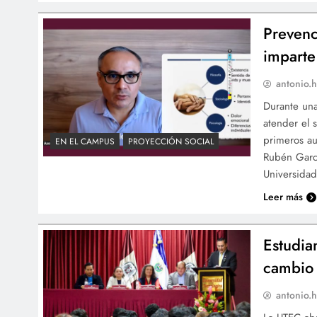
Prevenc
imparte
antonio.h
Durante una
atender el 
primeros au
EN EL CAMPUS
PROYECCIÓN SOCIAL
Rubén Garcí
Universidad
Leer más
Estudia
cambio
antonio.h