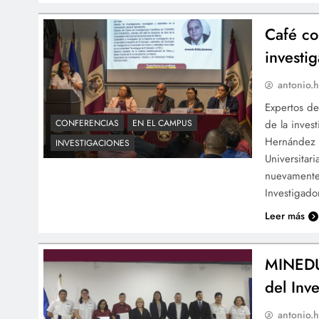
Café co
investi
antonio.h
Expertos de
de la inves
CONFERENCIAS
EN EL CAMPUS
Hernández y
INVESTIGACIONES
Universitar
nuevamente 
Investigad
Leer más
MINEDU
del Inv
antonio.h