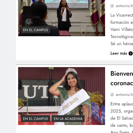
antonio.h
La Vicerrec
formación 
Vami Villat
EN EL CAMPUS
Tecnológica
Sé un héroe
Leer más
Bienven
coronac
antonio.h
Entre aplau
2025, organ
de El Salva
EN EL CAMPUS
EN LA ACADEMIA
de canto, b
Ana Sorto,