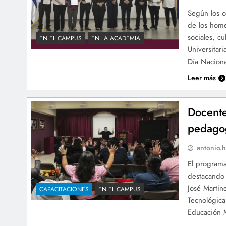
Según los o
de los home
sociales, cu
EN EL CAMPUS
EN LA ACADEMIA
Universitar
Día Naciona
Leer más
Docente
pedago
antonio.h
El programa
destacando 
José Martín
CAPACITACIONES
EN EL CAMPUS
Tecnológica
Educación M
…