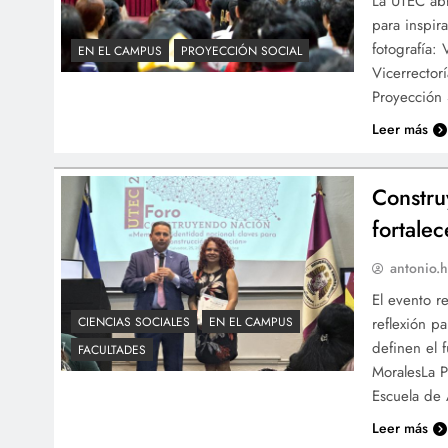
La UTEC ab
para inspir
fotografía:
EN EL CAMPUS
PROYECCIÓN SOCIAL
Vicerrector
Proyección 
Leer más
Constru
fortale
antonio.h
El evento r
reflexión p
CIENCIAS SOCIALES
EN EL CAMPUS
definen el 
FACULTADES
MoralesLa P
Escuela de 
Leer más