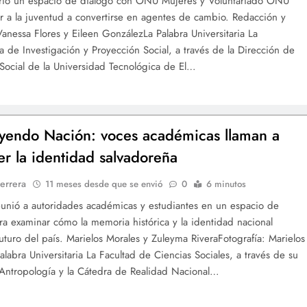
rió un espacio de diálogo con ONU Mujeres y Voluntariado ONU
ar a la juventud a convertirse en agentes de cambio. Redacción y
 Vanessa Flores y Eileen GonzálezLa Palabra Universitaria La
ía de Investigación y Proyección Social, a través de la Dirección de
Social de la Universidad Tecnológica de El…
yendo Nación: voces académicas llaman a
cer la identidad salvadoreña
errera
11 meses desde que se envió
0
6 minutos
eunió a autoridades académicas y estudiantes en un espacio de
ara examinar cómo la memoria histórica y la identidad nacional
futuro del país. Marielos Morales y Zuleyma RiveraFotografía: Marielos
alabra Universitaria La Facultad de Ciencias Sociales, a través de su
Antropología y la Cátedra de Realidad Nacional…