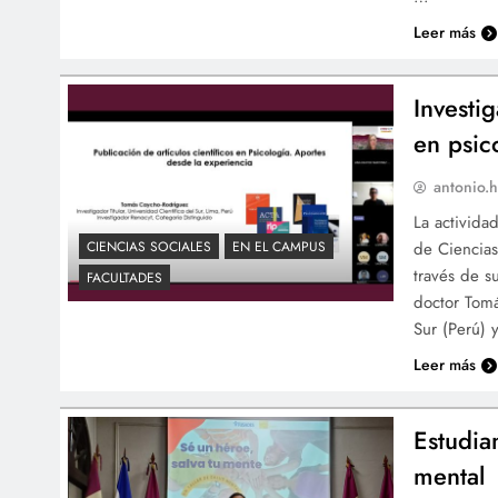
Leer más
Investi
en psic
antonio.h
La activida
de Ciencias
CIENCIAS SOCIALES
EN EL CAMPUS
través de s
FACULTADES
doctor Tomá
Sur (Perú) 
Leer más
Estudia
mental