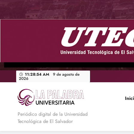
Saltar
al
contenido
11:28:55 AM
9 de agosto de
2026
Inic
La Palabra Universitaria
Periódico digital de la Universidad
Tecnológica de El Salvador