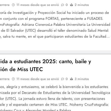
errera
11 meses desde que se envió
0
2 minutos
toría de Investigación y Proyección Social ha iniciado un proceso de
en conjunto con el programa FORTAS, perteneciente a FUSADES.
oroFotografía: Adriana CisnerosLa Palabra Universitaria La Universidad
 de El Salvador (UTEC) desarrolló el taller denominado Salud Mental:
, salva tu mente, en el que participaron estudiantes de la Facultad…
ida a estudiantes 2025: canto, baile y
ión de Miss UTEC
errera
11 meses desde que se envió
0
3 minutos
sos, alegría y entusiasmo, se celebró la bienvenida a los estudiantes
izada por el Decanato de Estudiantes de la Universidad Tecnológica
dor (UTEC). La jornada estuvo llena de talento, con presentaciones
aile y el esperado certamen de Miss UTEC. Nohemy CruzFotografía:
 Nohemy Cruz y Alexander MoralesLa Palabra…