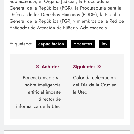
adolescencia, el Órgano Judicial, la Procuraduría
General de la República (PGR), la Procuraduría para la
Defensa de los Derechos Humanos (PDDH), la Fiscalía
General de la República (FGR) y miembros de la Red de
Entidades de Atención de Niñez y Adolescencia.
Etiquetado:
capacitacion
docentes
ley
Navegación
Anterior:
Siguiente:
de
Ponencia magistral
Colorida celebración
sobre inteligencia
del Día de la Cruz en
entradas
artificial imparte
la Utec
director de
informática de la Utec