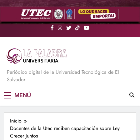
Saltar
al
contenido
La Palabra Universitaria
Periódico digital de la Universidad Tecnológica de El
Salvador
MENÚ
Inicio
Docentes de la Utec reciben capacitación sobre Ley
Crecer Juntos