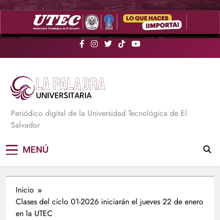
Saltar
al
contenido
La Palabra Universitaria
Periódico digital de la Universidad Tecnológica de El
Salvador
MENÚ
Inicio
Clases del ciclo 01-2026 iniciarán el jueves 22 de enero
en la UTEC