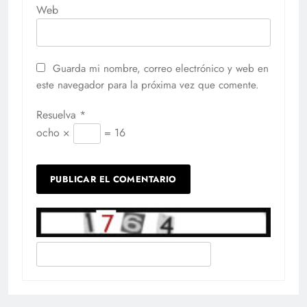
Web
Guarda mi nombre, correo electrónico y web en
este navegador para la próxima vez que comente.
Resuelva
*
ocho ×
= 16