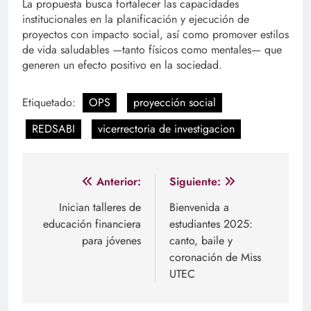
La propuesta busca fortalecer las capacidades
institucionales en la planificación y ejecución de
proyectos con impacto social, así como promover estilos
de vida saludables —tanto físicos como mentales— que
generen un efecto positivo en la sociedad.
Etiquetado:
OPS
proyección social
REDSABI
vicerrectoria de investigacion
Navegación
Anterior:
Siguiente:
de
Inician talleres de
Bienvenida a
educación financiera
estudiantes 2025:
entradas
para jóvenes
canto, baile y
coronación de Miss
UTEC