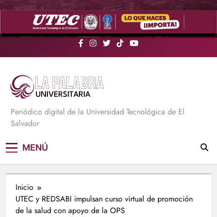
Saltar
al
contenido
La Palabra Universitaria
Periódico digital de la Universidad Tecnológica de El
Salvador
MENÚ
Inicio
UTEC y REDSABI impulsan curso virtual de promoción
de la salud con apoyo de la OPS