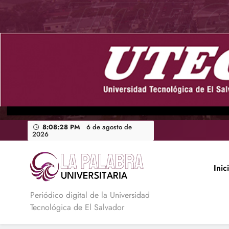
Saltar
al
contenido
8:08:29 PM
6 de agosto de
2026
Inic
La Palabra Universitaria
Periódico digital de la Universidad
Tecnológica de El Salvador