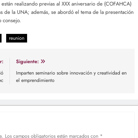
 están realizando previas al XXX aniversario de (COFAHCA)
etras de la UNA; además, se abordó el tema de la presentación
o consejo.
reunion
r:
Siguiente:
ió
Imparten seminario sobre innovación y creatividad en
ec
el emprendimiento
a.
Los campos obligatorios están marcados con
*