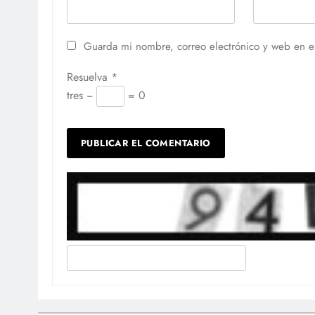
Guarda mi nombre, correo electrónico y web en e
Resuelva
*
tres −
= 0