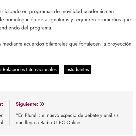
participado en programas de movilidad académica en
as de homologación de asignaturas y requieren promedios que
ependiendo del programa.
n mediante acuerdos bilaterales que fortalecen la proyección
 Relaciones Internacionales
estudiantes
r:
Siguiente:
ón
“En Plural”: el nuevo espacio de debate y análisis
al
que llega a Radio UTEC Online