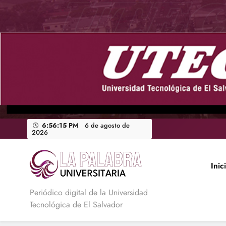
Saltar
al
contenido
6:56:16 PM
6 de agosto de
2026
Inic
La Palabra Universitaria
Periódico digital de la Universidad
Tecnológica de El Salvador