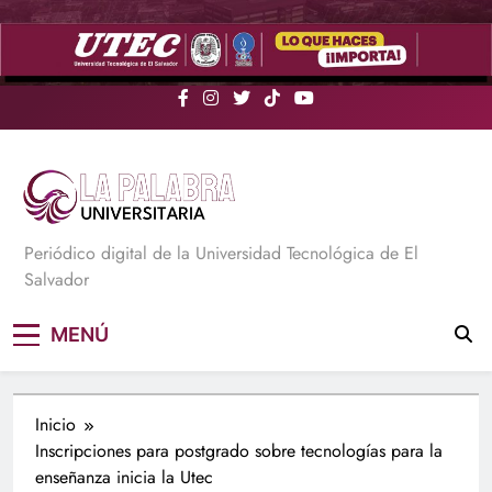
Saltar
al
contenido
La Palabra Universitaria
Periódico digital de la Universidad Tecnológica de El
Salvador
MENÚ
Inicio
Inscripciones para postgrado sobre tecnologías para la
enseñanza inicia la Utec