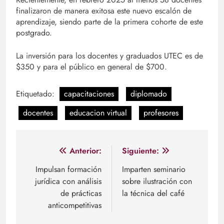
finalizaron de manera exitosa este nuevo escalón de
aprendizaje, siendo parte de la primera cohorte de este
postgrado.
La inversión para los docentes y graduados UTEC es de
$350 y para el público en general de $700.
Etiquetado:
capacitaciones
diplomado
docentes
educacion virtual
profesores
Navegación
Anterior:
Siguiente:
de
Impulsan formación
Imparten seminario
jurídica con análisis
sobre ilustración con
entradas
de prácticas
la técnica del café
anticompetitivas