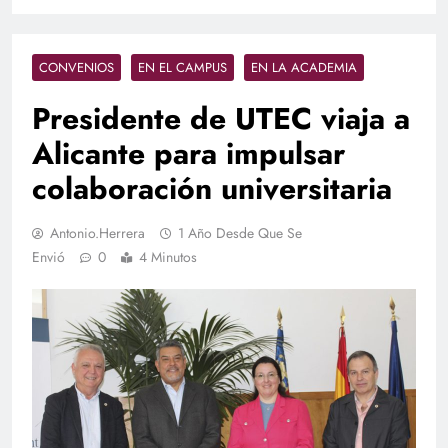
CONVENIOS
EN EL CAMPUS
EN LA ACADEMIA
Presidente de UTEC viaja a
Alicante para impulsar
colaboración universitaria
Antonio.herrera
1 Año Desde Que Se
Envió
0
4 Minutos