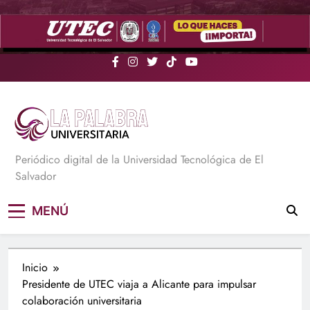
Saltar
al
contenido
La Palabra Universitaria
Periódico digital de la Universidad Tecnológica de El
Salvador
MENÚ
Inicio
Presidente de UTEC viaja a Alicante para impulsar
colaboración universitaria