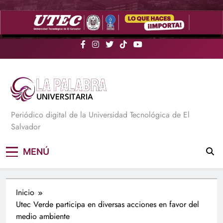
Saltar
al
contenido
La Palabra Universitaria
Periódico digital de la Universidad Tecnológica de El
Salvador
MENÚ
Inicio
Utec Verde participa en diversas acciones en favor del
medio ambiente