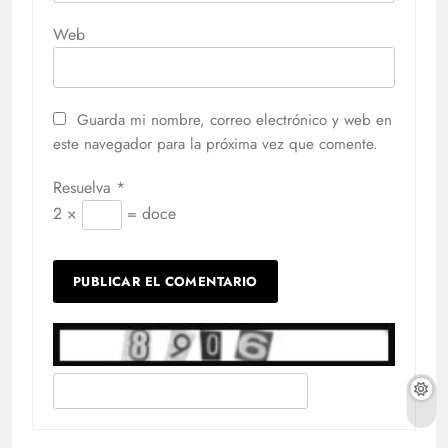
Web
Guarda mi nombre, correo electrónico y web en
este navegador para la próxima vez que comente.
Resuelva
*
2 ×
= doce