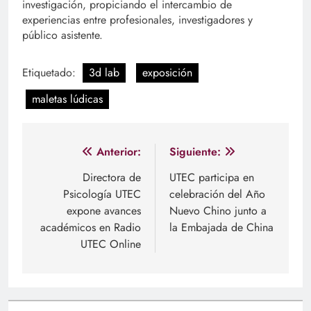
investigación, propiciando el intercambio de
experiencias entre profesionales, investigadores y
público asistente.
Etiquetado:
3d lab
exposición
maletas lúdicas
Navegación
Anterior:
Siguiente:
de
Directora de
UTEC participa en
Psicología UTEC
celebración del Año
entradas
expone avances
Nuevo Chino junto a
académicos en Radio
la Embajada de China
UTEC Online