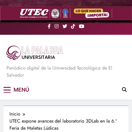
Saltar
al
contenido
La Palabra Universitaria
Periódico digital de la Universidad Tecnológica de El
Salvador
MENÚ
Inicio
UTEC expone avances del laboratorio 3DLab en la 6.ª
Feria de Maletas Lúdicas