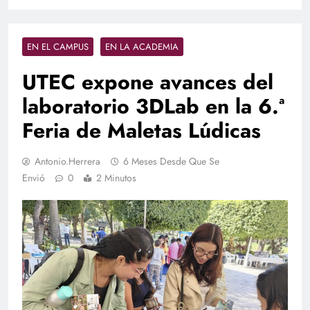
EN EL CAMPUS
EN LA ACADEMIA
UTEC expone avances del
laboratorio 3DLab en la 6.ª
Feria de Maletas Lúdicas
Antonio.herrera
6 Meses Desde Que Se
Envió
0
2 Minutos