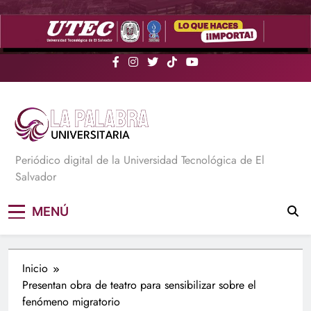
Saltar
al
contenido
La Palabra Universitaria
Periódico digital de la Universidad Tecnológica de El
Salvador
MENÚ
Inicio
Presentan obra de teatro para sensibilizar sobre el
fenómeno migratorio