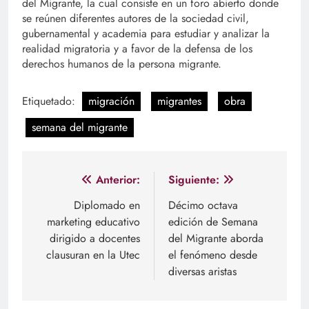
del Migrante, la cual consiste en un foro abierto donde
se reúnen diferentes autores de la sociedad civil,
gubernamental y academia para estudiar y analizar la
realidad migratoria y a favor de la defensa de los
derechos humanos de la persona migrante.
Etiquetado:
migración
migrantes
obra
semana del migrante
Navegación
Anterior:
Siguiente:
de
Diplomado en
Décimo octava
marketing educativo
edición de Semana
entradas
dirigido a docentes
del Migrante aborda
clausuran en la Utec
el fenómeno desde
diversas aristas