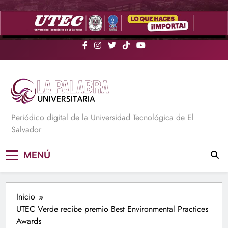
Saltar
al
contenido
La Palabra Universitaria
Periódico digital de la Universidad Tecnológica de El
Salvador
MENÚ
Inicio
UTEC Verde recibe premio Best Environmental Practices
Awards