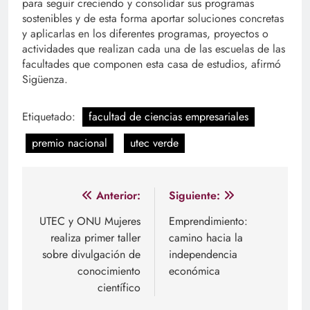
para seguir creciendo y consolidar sus programas
sostenibles y de esta forma aportar soluciones concretas
y aplicarlas en los diferentes programas, proyectos o
actividades que realizan cada una de las escuelas de las
facultades que componen esta casa de estudios, afirmó
Sigüenza.
Etiquetado:
facultad de ciencias empresariales
premio nacional
utec verde
Navegación
Anterior:
Siguiente:
de
UTEC y ONU Mujeres
Emprendimiento:
realiza primer taller
camino hacia la
entradas
sobre divulgación de
independencia
conocimiento
económica
científico