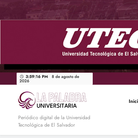
Saltar
al
contenido
3:59:17 PM
8 de agosto de 2026
Inic
La Palabra Universitaria
Periódico digital de la Universidad
Tecnológica de El Salvador