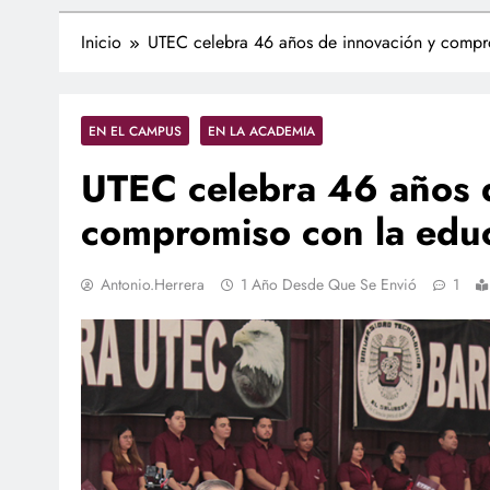
Inicio
UTEC celebra 46 años de innovación y compr
EN EL CAMPUS
EN LA ACADEMIA
UTEC celebra 46 años 
compromiso con la educ
Antonio.herrera
1 Año Desde Que Se Envió
1