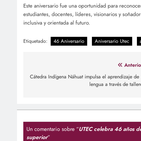
Este aniversario fue una oportunidad para reconocer
estudiantes, docentes, líderes, visionarios y soñador
inclusiva y orientada al futuro.
Etiquetado:
46 Aniversario
Aniversario Utec
Navegación
Anterio
de
Cátedra Indígena Náhuat impulsa el aprendizaje de 
lengua a través de taller
entradas
Un comentario sobre “
UTEC celebra 46 años de
superior
”