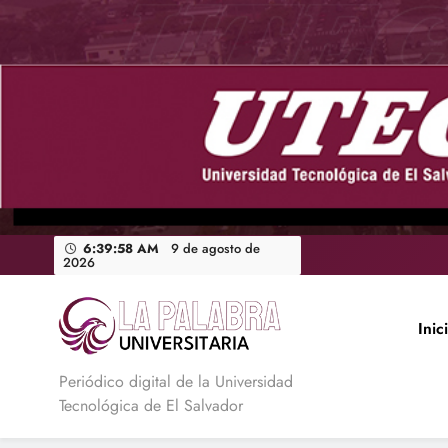
Saltar
al
contenido
6:40:00 AM
9 de agosto de
2026
Inic
La Palabra Universitaria
Periódico digital de la Universidad
Tecnológica de El Salvador