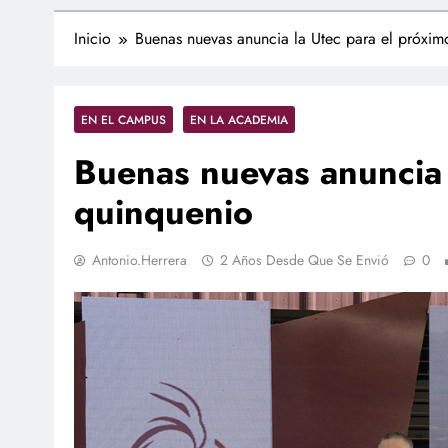
Inicio
Buenas nuevas anuncia la Utec para el próxim
EN EL CAMPUS
EN LA ACADEMIA
Buenas nuevas anuncia 
quinquenio
Antonio.herrera
2 Años Desde Que Se Envió
0