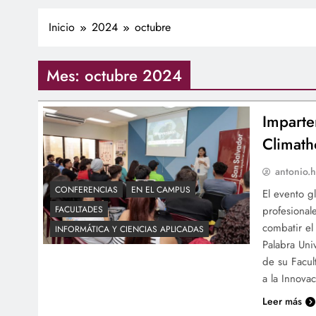
Inicio
2024
octubre
Mes:
octubre 2024
Imparte
Climath
antonio.h
CONFERENCIAS
EN EL CAMPUS
El evento g
profesional
FACULTADES
combatir el
INFORMÁTICA Y CIENCIAS APLICADAS
Palabra Uni
de su Facul
a la Innov
Leer más