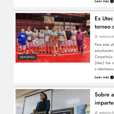
Leer más
Ex Utec
torneo 
antonio.h
Para este a
estudiantes
CorpeñoLa P
DEPORTES
(Utec) fue 
a talentos
Leer más
Sobre a
imparte
antonio.h