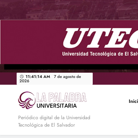
Saltar
al
contenido
11:41:15 AM
7 de agosto de
2026
Inic
La Palabra Universitaria
Periódico digital de la Universidad
Tecnológica de El Salvador