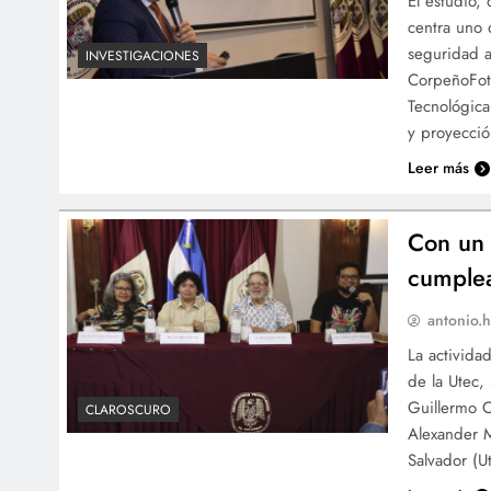
El estudio, 
centra uno 
seguridad a
INVESTIGACIONES
CorpeñoFoto
Tecnológica
y proyecci
Leer más
Con un 
cumplea
antonio.h
La activida
de la Utec,
Guillermo C
CLAROSCURO
Alexander M
Salvador (U