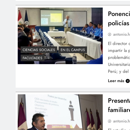
Ponenci
policía
antonio.h
El director
impartir la
CIENCIAS SOCIALES
EN EL CAMPUS
problemátic
FACULTADES
Universitar
Perú; y de
Leer más
Present
familia
antonio.h