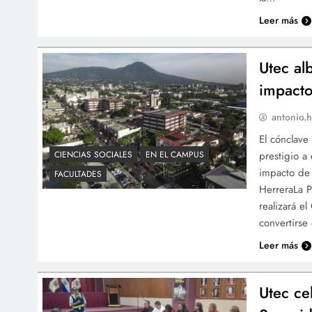
Leer más
Utec al
impacto
antonio.h
El cónclave
prestigio a 
CIENCIAS SOCIALES
EN EL CAMPUS
impacto de 
FACULTADES
HerreraLa P
realizará e
convertirs
Leer más
Utec ce