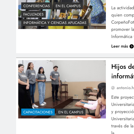
CONFERENCIAS
EN EL CAMPUS
La actividad
quien compa
FACULTADES
CorpeñoFoto
INFORMÁTICA Y CIENCIAS APLICADAS
promover la
Informática
Leer más
Hijos d
informát
antonio.h
Este proyec
Universitar
y proyecció
CAPACITACIONES
EN EL CAMPUS
Universitar
través de l
la…