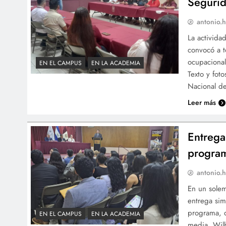
Segurid
antonio.h
La activida
convocó a t
ocupacional
EN EL CAMPUS
EN LA ACADEMIA
Texto y fot
Nacional de
Leer más
Entrega
program
antonio.h
En un solem
entrega sim
programa, q
EN EL CAMPUS
EN LA ACADEMIA
media. Wilb