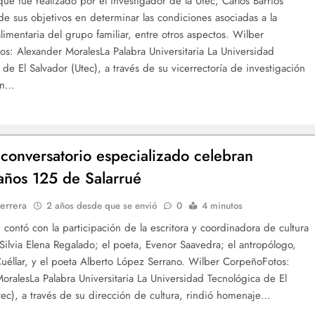
que fue realizado por el investigador de la Utec, Carlos Barrios
de sus objetivos en determinar las condiciones asociadas a la
limentaria del grupo familiar, entre otros aspectos. Wilber
s: Alexander MoralesLa Palabra Universitaria La Universidad
 de El Salvador (Utec), a través de su vicerrectoría de investigación
ón…
conversatorio especializado celebran
ños 125 de Salarrué
errera
2 años desde que se envió
0
4 minutos
d contó con la participación de la escritora y coordinadora de cultura
 Silvia Elena Regalado; el poeta, Evenor Saavedra; el antropólogo,
uéllar, y el poeta Alberto López Serrano. Wilber CorpeñoFotos:
oralesLa Palabra Universitaria La Universidad Tecnológica de El
tec), a través de su dirección de cultura, rindió homenaje…