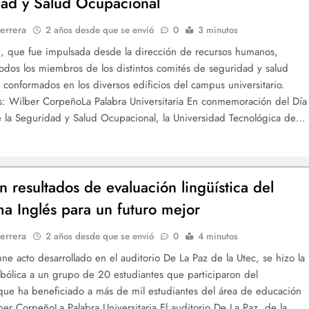
ad y Salud Ocupacional
errera
2 años desde que se envió
0
3 minutos
d, que fue impulsada desde la dirección de recursos humanos,
odos los miembros de los distintos comités de seguridad y salud
 conformados en los diversos edificios del campus universitario.
os: Wilber CorpeñoLa Palabra Universitaria En conmemoración del Día
 la Seguridad y Salud Ocupacional, la Universidad Tecnológica de…
n resultados de evaluación lingüística del
a Inglés para un futuro mejor
errera
2 años desde que se envió
0
4 minutos
ne acto desarrollado en el auditorio De La Paz de la Utec, se hizo la
bólica a un grupo de 20 estudiantes que participaron del
ue ha beneficiado a más de mil estudiantes del área de educación
er CorpeñoLa Palabra Universitaria El auditorio De La Paz, de la