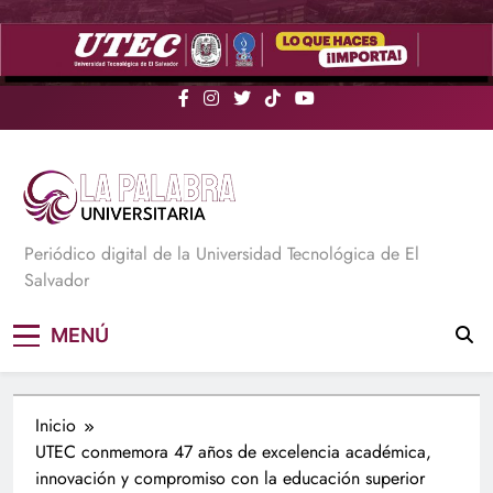
Saltar
al
contenido
La Palabra Universitaria
Periódico digital de la Universidad Tecnológica de El
Salvador
MENÚ
Inicio
UTEC conmemora 47 años de excelencia académica,
innovación y compromiso con la educación superior