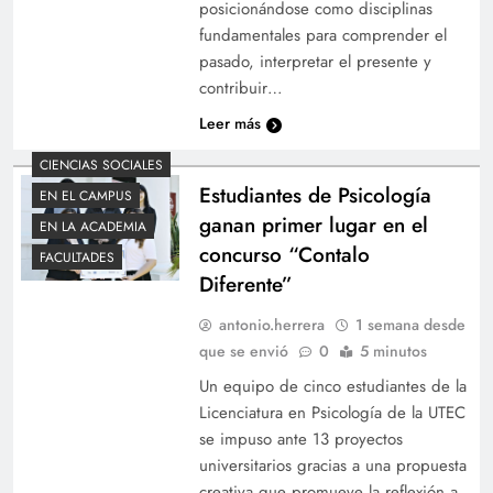
posicionándose como disciplinas
fundamentales para comprender el
pasado, interpretar el presente y
contribuir…
Leer más
CIENCIAS SOCIALES
Estudiantes de Psicología
EN EL CAMPUS
ganan primer lugar en el
EN LA ACADEMIA
concurso “Contalo
FACULTADES
Diferente”
antonio.herrera
1 semana desde
que se envió
0
5 minutos
Un equipo de cinco estudiantes de la
Licenciatura en Psicología de la UTEC
se impuso ante 13 proyectos
universitarios gracias a una propuesta
creativa que promueve la reflexión a