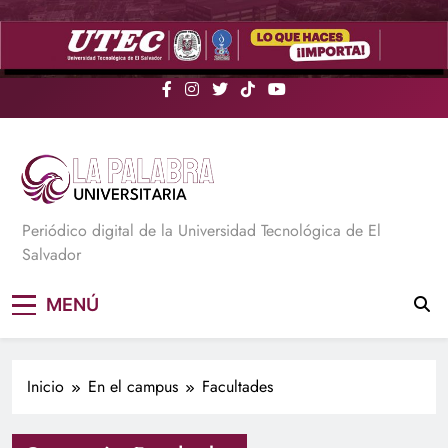
Saltar
al
contenido
La Palabra Universitaria
Periódico digital de la Universidad Tecnológica de El
Salvador
MENÚ
Inicio
En el campus
Facultades