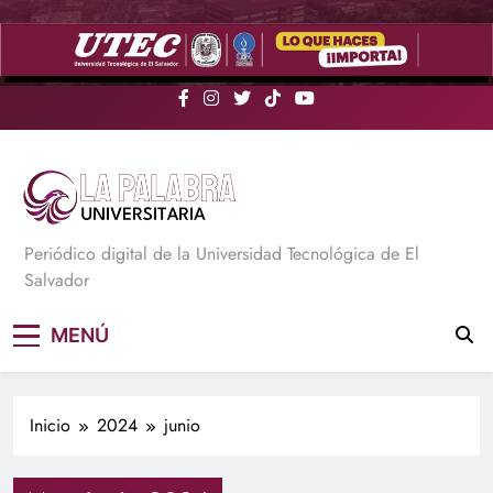
Saltar
al
contenido
La Palabra Universitaria
Periódico digital de la Universidad Tecnológica de El
Salvador
MENÚ
Inicio
2024
junio