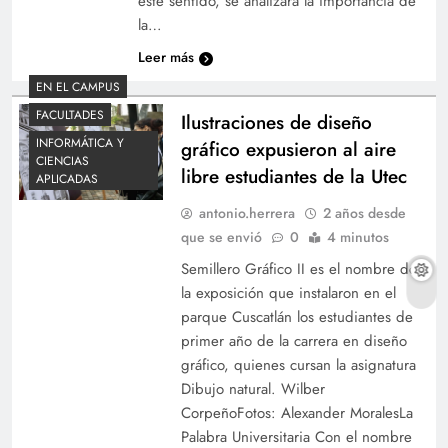
este sentido, se analizará la importancia de
la…
Leer más
EN EL CAMPUS
FACULTADES
Ilustraciones de diseño
INFORMÁTICA Y
gráfico expusieron al aire
CIENCIAS
libre estudiantes de la Utec
APLICADAS
antonio.herrera
2 años desde
que se envió
0
4 minutos
Semillero Gráfico II es el nombre de
la exposición que instalaron en el
parque Cuscatlán los estudiantes de
primer año de la carrera en diseño
gráfico, quienes cursan la asignatura
Dibujo natural. Wilber
CorpeñoFotos: Alexander MoralesLa
Palabra Universitaria Con el nombre