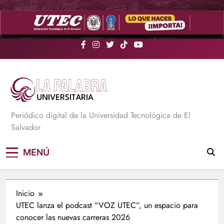
Saltar
al
contenido
La Palabra Universitaria
Periódico digital de la Universidad Tecnológica de El
Salvador
MENÚ
Inicio
UTEC lanza el podcast “VOZ UTEC”, un espacio para
conocer las nuevas carreras 2026