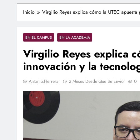
Inicio
Virgilio Reyes explica cómo la UTEC apuesta p
EN EL CAMPUS
EN LA ACADEMIA
Virgilio Reyes explica 
innovación y la tecnolo
Antonio.herrera
2 Meses Desde Que Se Envió
0