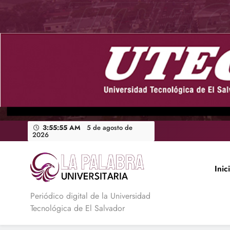
Saltar
al
contenido
3:55:56 AM
5 de agosto de
2026
Inic
La Palabra Universitaria
Periódico digital de la Universidad
Tecnológica de El Salvador