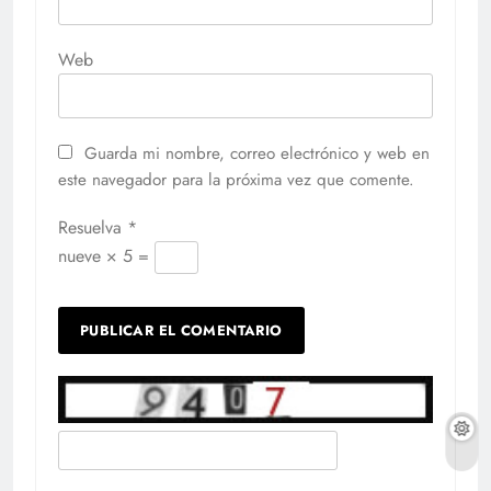
Web
Guarda mi nombre, correo electrónico y web en
este navegador para la próxima vez que comente.
Resuelva
*
nueve × 5 =