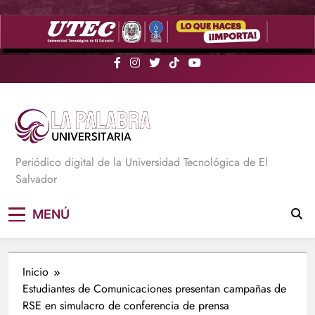
Saltar
al
contenido
La Palabra Universitaria
Periódico digital de la Universidad Tecnológica de El
Salvador
MENÚ
Inicio
Estudiantes de Comunicaciones presentan campañas de
RSE en simulacro de conferencia de prensa