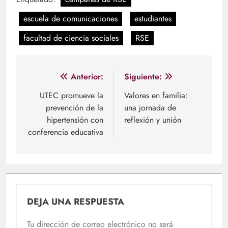
escuela de comunicaciones
estudiantes
facultad de ciencia sociales
RSE
Navegación
Anterior:
Siguiente:
de
UTEC promueve la
Valores en familia:
prevención de la
una jornada de
entradas
hipertensión con
reflexión y unión
conferencia educativa
DEJA UNA RESPUESTA
Tu dirección de correo electrónico no será