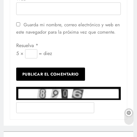
Guarda mi nombre, correo electrónico y web en
este navegador para la próxima vez que comente.
Resuelva
*
5 ×
= diez