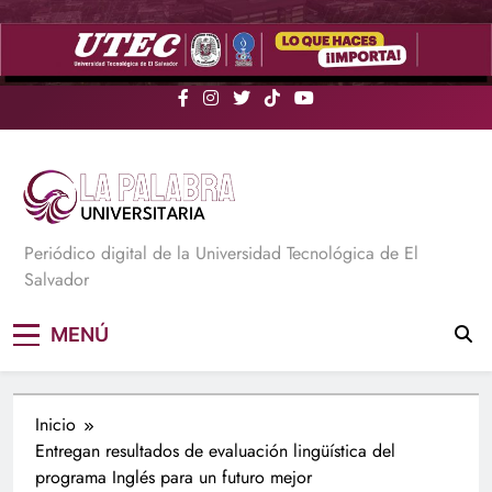
Saltar
al
contenido
La Palabra Universitaria
Periódico digital de la Universidad Tecnológica de El
Salvador
MENÚ
Inicio
Entregan resultados de evaluación lingüística del
programa Inglés para un futuro mejor