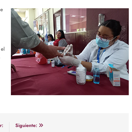
de
 el
s
r:
Siguiente: