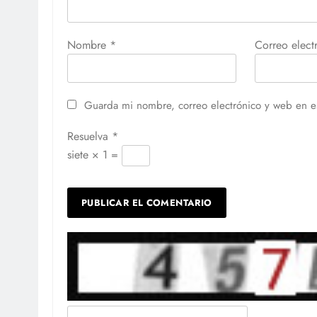
Nombre
*
Correo elec
Guarda mi nombre, correo electrónico y web en e
Resuelva
*
siete × 1 =