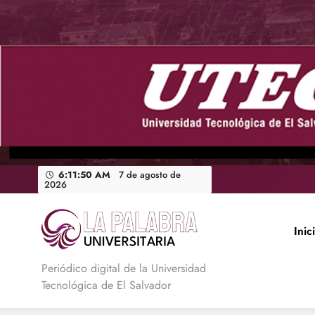
Saltar
al
contenido
6:11:51 AM
7 de agosto de 2026
Inic
La Palabra Universitaria
Periódico digital de la Universidad
Tecnológica de El Salvador