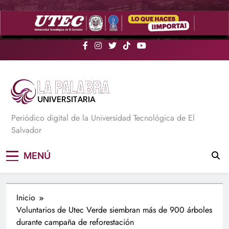
Saltar
al
contenido
La Palabra Universitaria
Periódico digital de la Universidad Tecnológica de El
Salvador
MENÚ
Inicio
Voluntarios de Utec Verde siembran más de 900 árboles
durante campaña de reforestación