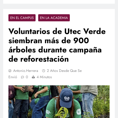
EN EL CAMPUS
EN LA ACADEMIA
Voluntarios de Utec Verde
siembran más de 900
árboles durante campaña
de reforestación
Antonio.herrera
2 Años Desde Que Se
Envió
0
4 Minutos