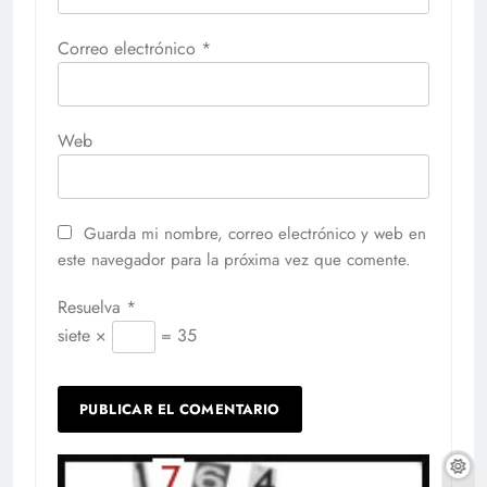
Correo electrónico
*
Web
Guarda mi nombre, correo electrónico y web en
este navegador para la próxima vez que comente.
Resuelva
*
siete ×
= 35