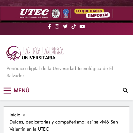
Saltar
al
contenido
La Palabra Universitaria
Periódico digital de la Universidad Tecnológica de El
Salvador
MENÚ
Inicio
Dulces, dedicatorias y compañerismo: así se vivió San
Valentín en la UTEC