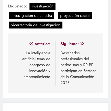
Etiquetado:
investigación
investigacion de catedra
proyección social
vicerrectoria de investigacion
Navegación
Anterior:
Siguiente:
de
La inteligencia
Destacados
artificial tema de
profesionales del
entradas
congreso de
periodismo y RR.PP.
innovación y
participan en Semana
emprendimiento
de la Comunicación
2023