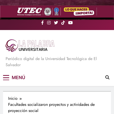
Saltar
al
contenido
La Palabra Universitaria
Periódico digital de la Universidad Tecnológica de El
Salvador
MENÚ
Inicio
Facultades socializaron proyectos y actividades de
proyección social