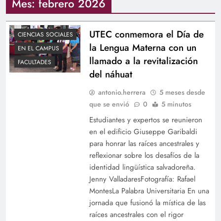
Mes:
febrero 2026
UTEC conmemora el Día de
CIENCIAS SOCIALES
la Lengua Materna con un
EN EL CAMPUS
llamado a la revitalización
FACULTADES
del náhuat
antonio.herrera
5 meses desde
que se envió
0
5 minutos
Estudiantes y expertos se reunieron
en el edificio Giuseppe Garibaldi
para honrar las raíces ancestrales y
reflexionar sobre los desafíos de la
identidad lingüística salvadoreña.
Jenny ValladaresFotografía: Rafael
MontesLa Palabra Universitaria En una
jornada que fusionó la mística de las
raíces ancestrales con el rigor