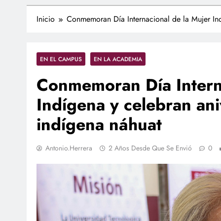
Inicio
Conmemoran Día Internacional de la Mujer Ind
EN EL CAMPUS
EN LA ACADEMIA
Conmemoran Día Interna
Indígena y celebran ani
indígena náhuat
Antonio.herrera
2 Años Desde Que Se Envió
0