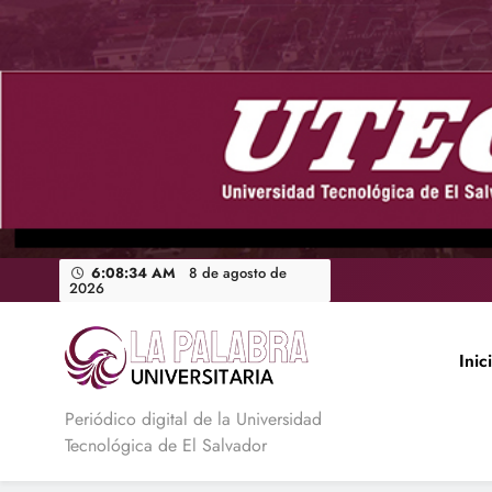
Saltar
al
contenido
6:08:36 AM
8 de agosto de
2026
Inic
La Palabra Universitaria
Periódico digital de la Universidad
Tecnológica de El Salvador