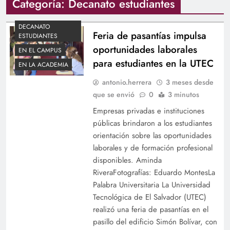
Categoría:
Decanato estudiantes
DECANATO
Feria de pasantías impulsa
ESTUDIANTES
oportunidades laborales
EN EL CAMPUS
para estudiantes en la UTEC
EN LA ACADEMIA
antonio.herrera
3 meses desde
que se envió
0
3 minutos
Empresas privadas e instituciones
públicas brindaron a los estudiantes
orientación sobre las oportunidades
laborales y de formación profesional
disponibles. Aminda
RiveraFotografías: Eduardo MontesLa
Palabra Universitaria La Universidad
Tecnológica de El Salvador (UTEC)
realizó una feria de pasantías en el
pasillo del edificio Simón Bolívar, con