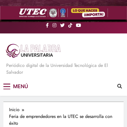
Saltar
al
contenido
La Palabra Universitaria
Periódico digital de la Universidad Tecnológica de El
Salvador
MENÚ
Inicio
Feria de emprendedores en la UTEC se desarrolla con
éxito