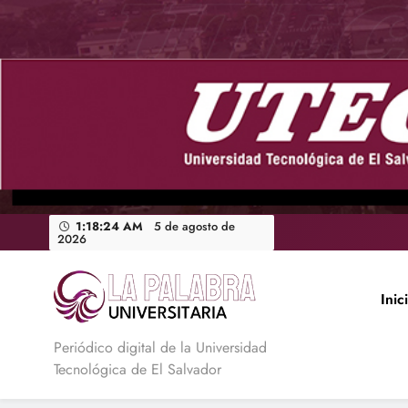
Saltar
al
contenido
1:18:25 AM
5 de agosto de
2026
Inic
La Palabra Universitaria
Periódico digital de la Universidad
Tecnológica de El Salvador