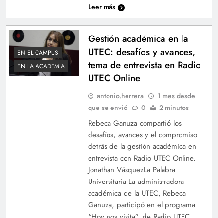
Leer más
Gestión académica en la
UTEC: desafíos y avances,
EN EL CAMPUS
tema de entrevista en Radio
EN LA ACADEMIA
UTEC Online
antonio.herrera
1 mes desde
que se envió
0
2 minutos
Rebeca Ganuza compartió los
desafíos, avances y el compromiso
detrás de la gestión académica en
entrevista con Radio UTEC Online.
Jonathan VásquezLa Palabra
Universitaria La administradora
académica de la UTEC, Rebeca
Ganuza, participó en el programa
“Hoy nos visita”, de Radio UTEC