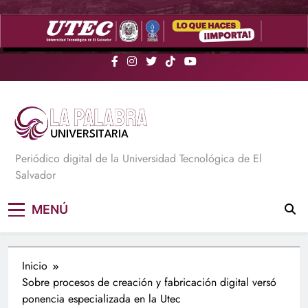
Saltar
al
contenido
La Palabra Universitaria
Periódico digital de la Universidad Tecnológica de El
Salvador
MENÚ
Inicio
Sobre procesos de creación y fabricación digital versó
ponencia especializada en la Utec