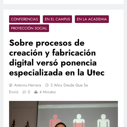
CONFERENCIAS
EN EL CAMPUS
EN LA ACADEMIA
PROYECCIÓN SOCIAL
Sobre procesos de
creación y fabricación
digital versó ponencia
especializada en la Utec
Antonio.herrera
3 Años Desde Que Se
Envió
0
4 Minutos