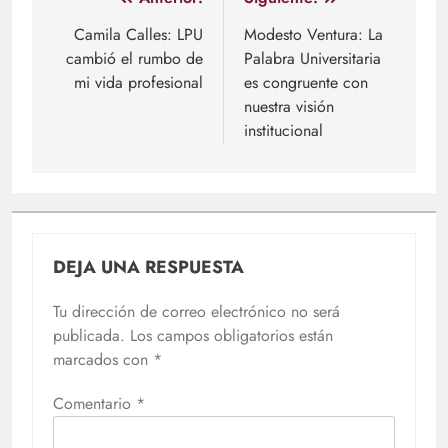
Navegación
de
Camila Calles: LPU
Modesto Ventura: La
cambió el rumbo de
Palabra Universitaria
entradas
mi vida profesional
es congruente con
nuestra visión
institucional
DEJA UNA RESPUESTA
Tu dirección de correo electrónico no será
publicada.
Los campos obligatorios están
marcados con
*
Comentario
*