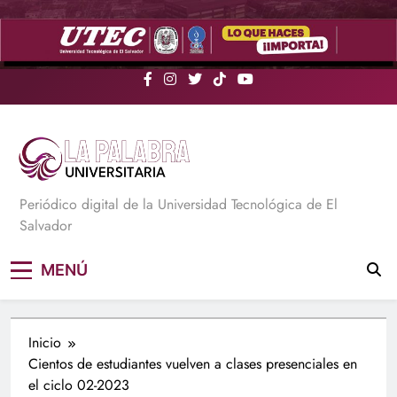
Saltar
al
contenido
La Palabra Universitaria
Periódico digital de la Universidad Tecnológica de El
Salvador
MENÚ
Inicio
Cientos de estudiantes vuelven a clases presenciales en
el ciclo 02-2023