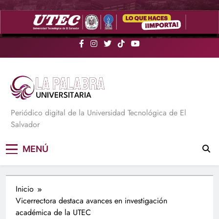
Saltar
al
contenido
La Palabra Universitaria
Periódico digital de la Universidad Tecnológica de El
Salvador
MENÚ
Inicio
Vicerrectora destaca avances en investigación
académica de la UTEC