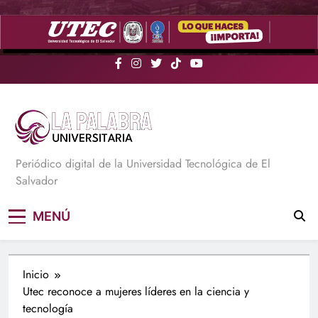
Saltar
al
contenido
La Palabra Universitaria
Periódico digital de la Universidad Tecnológica de El
Salvador
MENÚ
Inicio
Utec reconoce a mujeres líderes en la ciencia y
tecnología