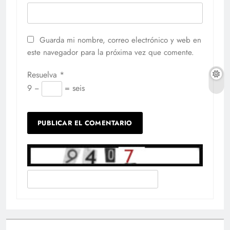
Guarda mi nombre, correo electrónico y web en
este navegador para la próxima vez que comente.
Resuelva
*
9 −
= seis