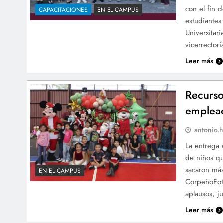
con el fin d
CAPACITACIONES
EN EL CAMPUS
estudiantes
Universitar
vicerrector
Leer más
Recurso
emplea
antonio.h
La entrega 
de niños q
sacaron más
EN EL CAMPUS
CorpeñoFoto
aplausos, j
Leer más