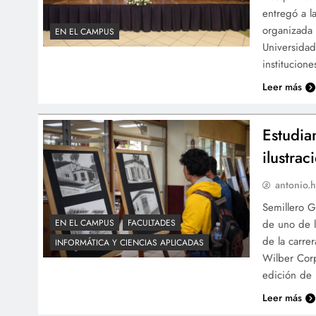
entregó a l
organizada 
EN EL CAMPUS
Universidad
institucion
Leer más
Estudia
ilustrac
antonio.h
Semillero G
de uno de l
EN EL CAMPUS
FACULTADES
de la carre
INFORMÁTICA Y CIENCIAS APLICADAS
Wilber Corp
edición de 
Leer más