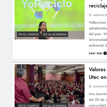
reciclaj
antonio.h
YoReciclosv
salvadoreña
del país. W
EN EL CAMPUS
EN LA ACADEMIA
Universidad
ambiental U
Leer más
Valores
Utec en
antonio.h
Una reunión
del 20 de d
comunidad d
EN EL CAMPUS
EN LA ACADEMIA