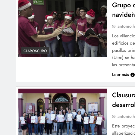
Grupo d
navideñ
antonio.h
Los villanc
edificios d
pasillos pri
CLAROSCURO
(Utec) se h
las present
Leer más
Clausur
desarro
antonio.h
Este proyec
alfabetizaci