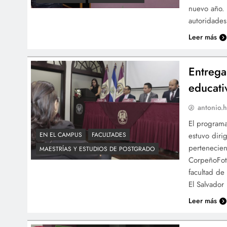
nuevo año. 
autoridades
Leer más
Entrega
educati
antonio.h
El programa
estuvo diri
EN EL CAMPUS
FACULTADES
pertenecien
MAESTRÍAS Y ESTUDIOS DE POSTGRADO
CorpeñoFoto
facultad de
El Salvador
Leer más