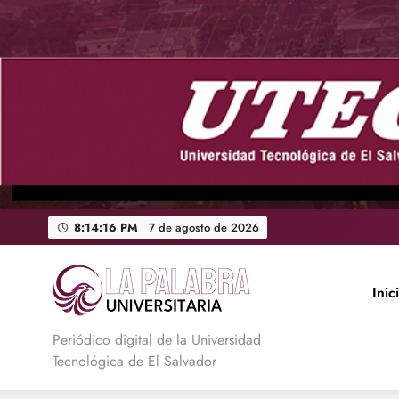
Saltar
al
contenido
8:14:17 PM
7 de agosto de 2026
Inic
La Palabra Universitaria
Periódico digital de la Universidad
Tecnológica de El Salvador