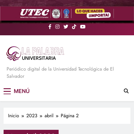
Saltar
al
contenido
La Palabra Universitaria
Periódico digital de la Universidad Tecnológica de El
Salvador
MENÚ
Inicio
2023
abril
Página 2