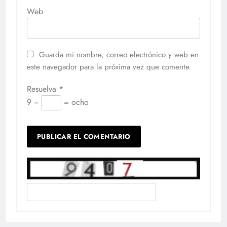
Web
Guarda mi nombre, correo electrónico y web en
este navegador para la próxima vez que comente.
Resuelva
*
9 −
= ocho