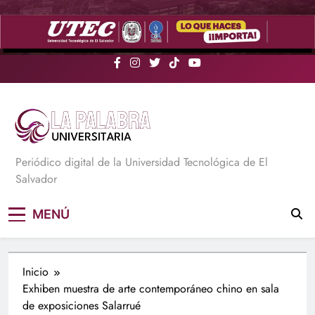
Saltar
al
contenido
La Palabra Universitaria
Periódico digital de la Universidad Tecnológica de El
Salvador
MENÚ
Inicio
Exhiben muestra de arte contemporáneo chino en sala
de exposiciones Salarrué