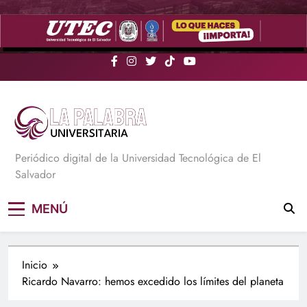
Saltar
al
contenido
La Palabra Universitaria
Periódico digital de la Universidad Tecnológica de El
Salvador
MENÚ
Inicio
Ricardo Navarro: hemos excedido los límites del planeta