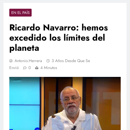
EN EL PAÍS
Ricardo Navarro: hemos
excedido los límites del
planeta
Antonio.herrera
3 Años Desde Que Se
Envió
0
4 Minutos