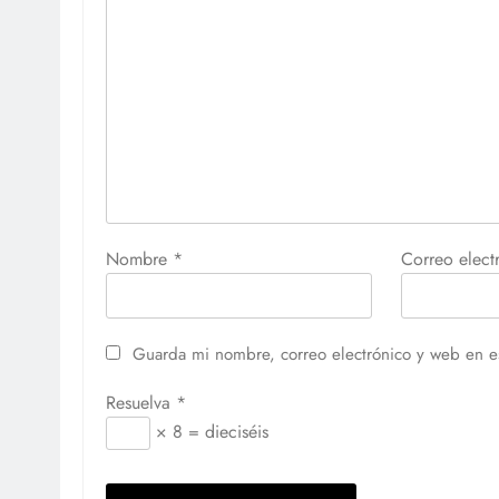
Nombre
*
Correo elec
Guarda mi nombre, correo electrónico y web en e
Resuelva
*
× 8 = dieciséis