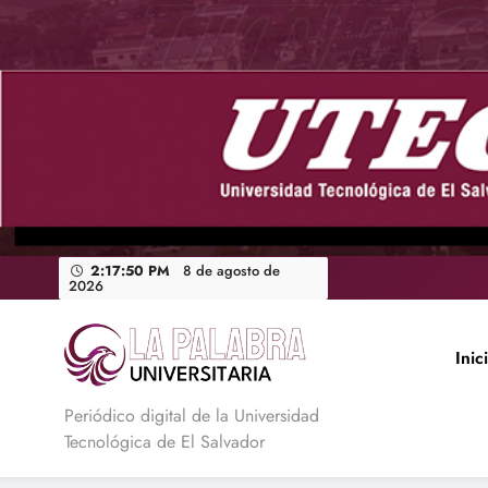
Saltar
al
contenido
2:17:51 PM
8 de agosto de 2026
Inic
La Palabra Universitaria
Periódico digital de la Universidad
Tecnológica de El Salvador