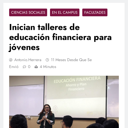
CIENCIAS SOCIALES
EN EL CAMPUS
FACULTADES
Inician talleres de
educación financiera para
jóvenes
Antonio.herrera
11 Meses Desde Que Se
Envió
0
4 Minutos