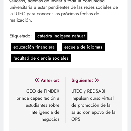
valiosos, además de invitar a toda la comunidad
universitaria a estar pendientes de las redes sociales de
la UTEC para conocer las próximas fechas de
realización.
Etiquetado:
catedra indigena nahuat
educación financiera
escuela de idiomas
facultad de ciencia sociales
Navegación
Anterior:
Siguiente:
de
CEO de FINDEX
UTEC y REDSABI
brinda capacitación a
impulsan curso virtual
entradas
estudiantes sobre
de promoción de la
inteligencia de
salud con apoyo de la
negocios
OPS