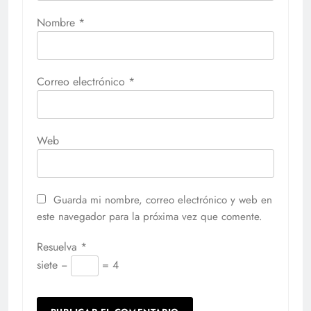
Nombre
*
Correo electrónico
*
Web
Guarda mi nombre, correo electrónico y web en
este navegador para la próxima vez que comente.
Resuelva
*
siete −
= 4