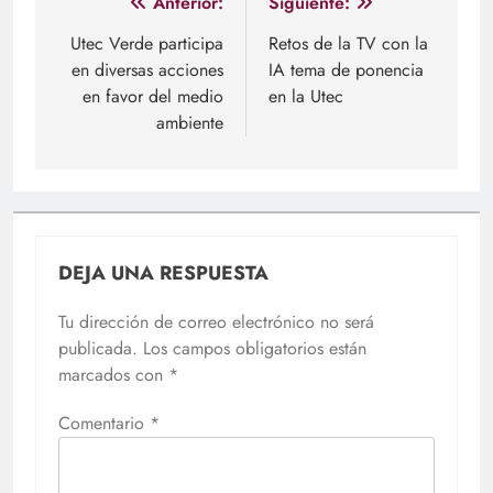
Navegación
Anterior:
Siguiente:
de
Utec Verde participa
Retos de la TV con la
en diversas acciones
IA tema de ponencia
entradas
en favor del medio
en la Utec
ambiente
DEJA UNA RESPUESTA
Tu dirección de correo electrónico no será
publicada.
Los campos obligatorios están
marcados con
*
Comentario
*