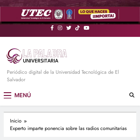
Saltar
al
contenido
La Palabra Universitaria
Periódico digital de la Universidad Tecnológica de El
Salvador
MENÚ
Inicio
Experto imparte ponencia sobre las radios comunitarias