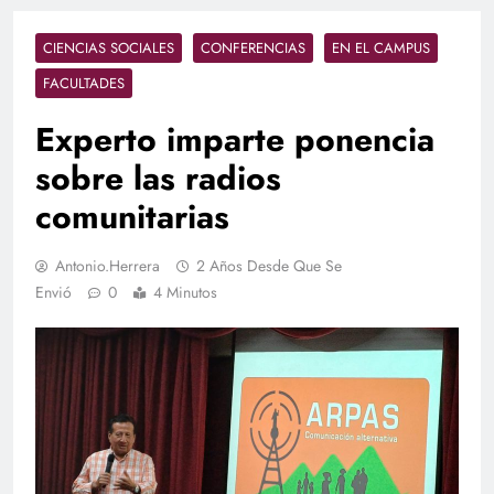
CIENCIAS SOCIALES
CONFERENCIAS
EN EL CAMPUS
FACULTADES
Experto imparte ponencia
sobre las radios
comunitarias
Antonio.herrera
2 Años Desde Que Se
Envió
0
4 Minutos