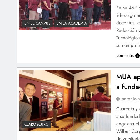
En su 46.º 
liderazgo e
docentes, c
EN EL CAMPUS
EN LA ACADEMIA
Redacción y
Tecnológica
su compro
Leer más
MUA ape
a funda
antonio.h
Cuarenta y 
a su fundad
engalana el 
CLAROSCURO
Wilber Corp
Universitar