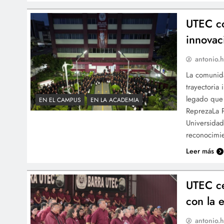
UTEC c
innovac
antonio.h
La comunid
trayectoria 
legado que 
EN EL CAMPUS
EN LA ACADEMIA
ReprezaLa P
Universidad
reconocimie
Leer más
UTEC ce
con la 
antonio.h