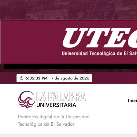
Saltar
al
contenido
6:35:34 PM
7 de agosto de
2026
Inic
La Palabra Universitaria
Periódico digital de la Universidad
Tecnológica de El Salvador