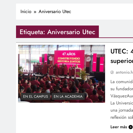
Inicio
Aniversario Utec
Etiqueta:
Aniversario Utec
UTEC: 4
superio
antonio.h
La comunida
su fundador
VásquezAudi
EN EL CAMPUS
EN LA ACADEMIA
La Universi
una jornada
reflexión s
Leer más