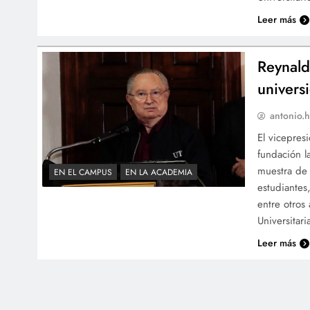
Leer más
Reynald
univers
antonio.h
El vicepres
fundación l
muestra de 
EN EL CAMPUS
EN LA ACADEMIA
estudiantes
entre otros
Universitar
Leer más