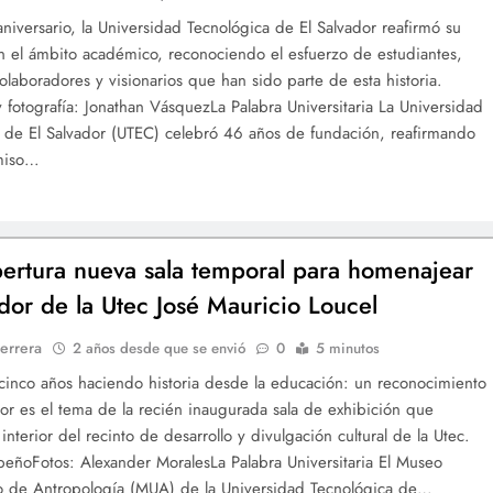
aniversario, la Universidad Tecnológica de El Salvador reafirmó su
n el ámbito académico, reconociendo el esfuerzo de estudiantes,
olaboradores y visionarios que han sido parte de esta historia.
 fotografía: Jonathan VásquezLa Palabra Universitaria La Universidad
 de El Salvador (UTEC) celebró 46 años de fundación, reafirmando
miso…
rtura nueva sala temporal para homenajear
dor de la Utec José Mauricio Loucel
errera
2 años desde que se envió
0
5 minutos
cinco años haciendo historia desde la educación: un reconocimiento
or es el tema de la recién inaugurada sala de exhibición que
interior del recinto de desarrollo y divulgación cultural de la Utec.
eñoFotos: Alexander MoralesLa Palabra Universitaria El Museo
io de Antropología (MUA) de la Universidad Tecnológica de…