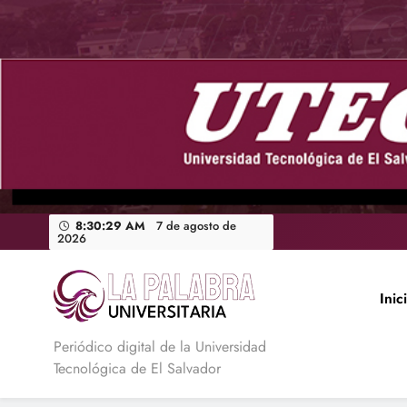
Saltar
al
contenido
8:30:30 AM
7 de agosto de
2026
Inic
La Palabra Universitaria
Periódico digital de la Universidad
Tecnológica de El Salvador