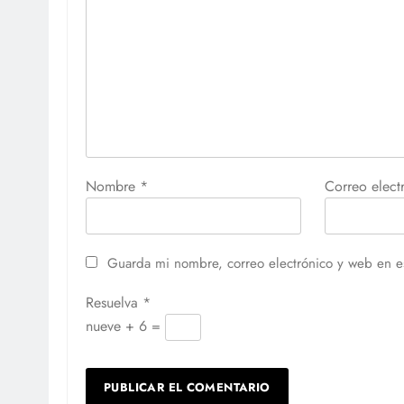
Nombre
*
Correo elec
Guarda mi nombre, correo electrónico y web en e
Resuelva
*
nueve + 6 =