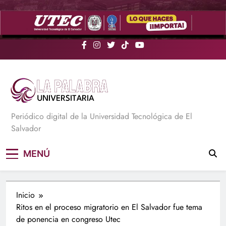
Saltar
al
contenido
La Palabra Universitaria
Periódico digital de la Universidad Tecnológica de El
Salvador
MENÚ
Inicio
Ritos en el proceso migratorio en El Salvador fue tema
de ponencia en congreso Utec