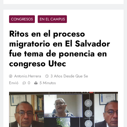
CONGRESOS
EN EL CAMPUS
Ritos en el proceso
migratorio en El Salvador
fue tema de ponencia en
congreso Utec
Antonio.herrera
3 Años Desde Que Se
Envió
0
5 Minutos