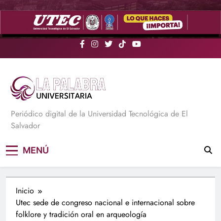
Saltar
al
contenido
La Palabra Universitaria
Periódico digital de la Universidad Tecnológica de El
Salvador
MENÚ
Inicio
Utec sede de congreso nacional e internacional sobre
folklore y tradición oral en arqueología