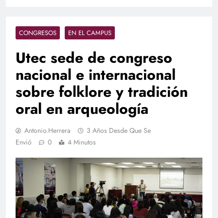
CONGRESOS
EN EL CAMPUS
Utec sede de congreso
nacional e internacional
sobre folklore y tradición
oral en arqueología
Antonio.herrera
3 Años Desde Que Se
Envió
0
4 Minutos